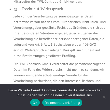
Mitarbeiter der TWL Contrado GmbH wenden.
g) Recht auf Widerspruch
Jede von der Verarbeitung personenbezogener Daten
betroffene Person hat das vom Europäischen Richtlinien- und
Verordnungsgeber gewährte Recht, aus Gründen, die sich aus
ihrer besonderen Situation ergeben, jederzeit gegen die
Verarbeitung sie betreffender personenbezogener Daten, die
aufgrund von Art. 6 Abs. 1 Buchstaben e oder f DS-GVO
erfolgt, Widerspruch einzulegen. Dies gilt auch für ein auf
diese Bestimmungen gestütztes Profiling.
Die TWL Contrado GmbH verarbeitet die personenbezogenen
Daten im Falle des Widerspruchs nicht mehr, es sei denn, wir
können zwingende schutzwürdige Gründe für die
Verarbeitung nachweisen, die den Interessen, Rechten und
Freiheiten der betroffenen Person überwiegen, oder die
Diese Website benutzt Cookies. Wenn du die Website weiter
Verarbeitung dient der Geltendmachung, Ausübung oder
nutzt, gehen wir von deinem Einverständnis aus.
Verteidigung von Rechtsansprüchen.
OK
Datenschutzerklärung
Verarbeitet die TWL Contrado GmbH personenbezogene