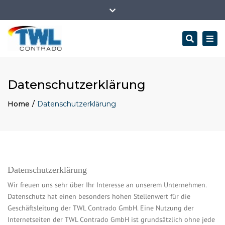
TWL Contrado GmbH, Rheinstrasse 103, 65185 Wiesbaden
Close
Mo.–Fr.: 9:00 - 18:00
+49 (0)611 450 416 30
top
Search
Togg
bar
info@twl-online.de
navi
Datenschutzerklärung
Home
Datenschutzerklärung
Datenschutzerklärung
Wir freuen uns sehr über Ihr Interesse an unserem Unternehmen.
Datenschutz hat einen besonders hohen Stellenwert für die
Geschäftsleitung der TWL Contrado GmbH. Eine Nutzung der
Internetseiten der TWL Contrado GmbH ist grundsätzlich ohne jede